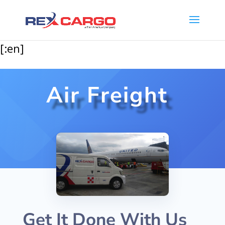
[:en]
Air Freight
Get It Done With Us