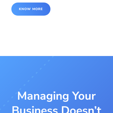
KNOW MORE
Managing Your
Business Doesn’t