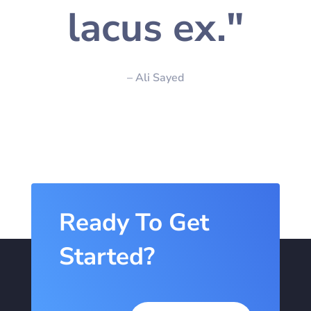
lacus ex."
– Ali Sayed
Ready To Get
Started?