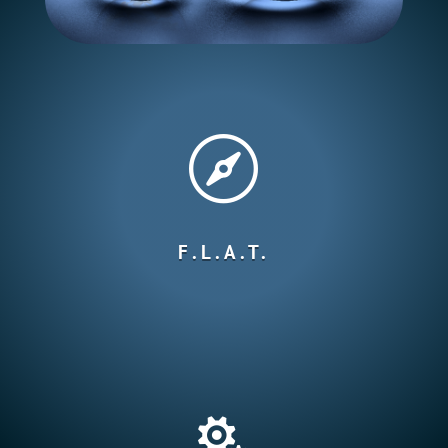

F.L.A.T.
